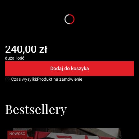
Wymiary koca zintegrowanego
*
Wybierz
Plik graficzny
Opcjonalne
Cena
240,00 zł
duża ilość
Dodaj do koszyka
Czas wysyłki:
Produkt na zamówienie
Bestsellery
NOWOŚĆ