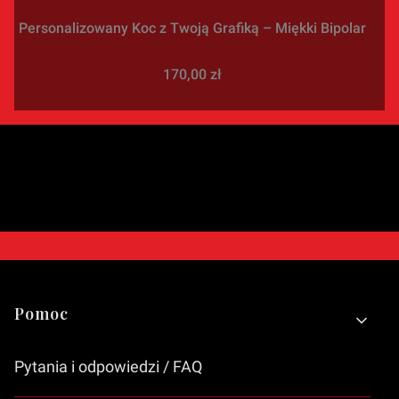
Personalizowany Koc z Twoją Grafiką – Miękki Bipolar
Cena
170,00 zł
Linki w stopce
Pomoc
Pytania i odpowiedzi / FAQ