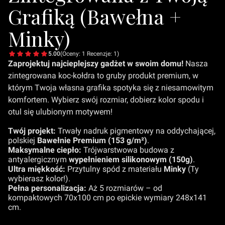
Grafiką (Bawełna +
Minky)
5.00
(Oceny: 1 Recenzje: 1)
Zaprojektuj najcieplejszy gadżet w swoim domu!
Nasza
zintegrowana koc-kołdra to gruby produkt premium, w
którym Twoja własna grafika spotyka się z niesamowitym
komfortem. Wybierz swój rozmiar, dobierz kolor spodu i
otul się ulubionym motywem!
Twój projekt:
Trwały nadruk pigmentowy na oddychającej,
polskiej
Bawełnie Premium (153 g/m²)
.
Maksymalne ciepło:
Trójwarstwowa budowa z
antyalergicznym
wypełnieniem silikonowym (150g)
.
Ultra miękkość:
Przytulny spód z materiału
Minky
(Ty
wybierasz kolor!).
Pełna personalizacja:
Aż 5 rozmiarów – od
kompaktowych 70x100 cm po epickie wymiary 248x141
cm.