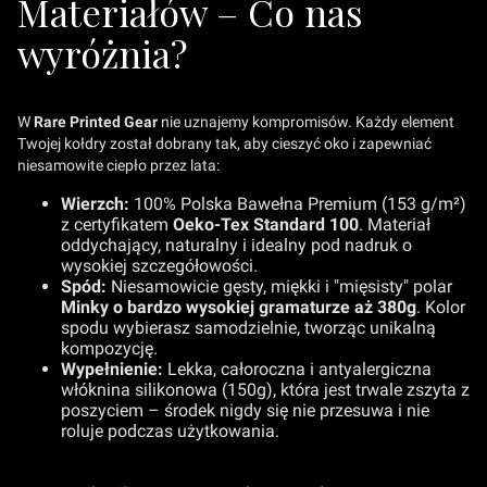
Materiałów – Co nas
wyróżnia?
W
Rare Printed Gear
nie uznajemy kompromisów. Każdy element
Twojej kołdry został dobrany tak, aby cieszyć oko i zapewniać
niesamowite ciepło przez lata:
Wierzch:
100% Polska Bawełna Premium (153 g/m²)
z certyfikatem
Oeko-Tex Standard 100
. Materiał
oddychający, naturalny i idealny pod nadruk o
wysokiej szczegółowości.
Spód:
Niesamowicie gęsty, miękki i "mięsisty" polar
Minky o bardzo wysokiej gramaturze aż 380g
. Kolor
spodu wybierasz samodzielnie, tworząc unikalną
kompozycję.
Wypełnienie:
Lekka, całoroczna i antyalergiczna
włóknina silikonowa (150g), która jest trwale zszyta z
poszyciem – środek nigdy się nie przesuwa i nie
roluje podczas użytkowania.