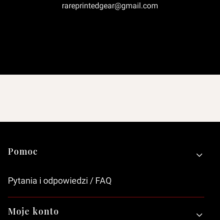
rareprintedgear@gmail.com
Linki w stopce
Pomoc
Pytania i odpowiedzi / FAQ
Moje konto