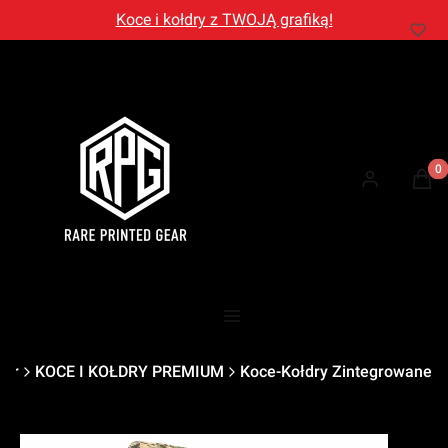
Koce i kołdry z TWOJĄ grafiką!
Prod
Zaloguj się
Kosz
Menu
ear
KOCE I KOŁDRY PREMIUM
Koce-Kołdry Zintegrowane