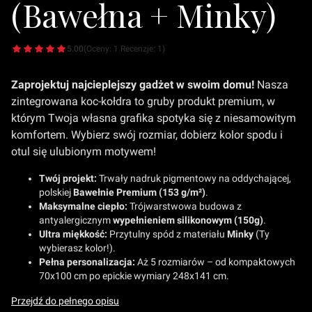
(Bawełna + Minky)
5.00
(Oceny: 1 Recenzje: 1)
Zaprojektuj najcieplejszy gadżet w swoim domu!
Nasza
zintegrowana koc-kołdra to gruby produkt premium, w
którym Twoja własna grafika spotyka się z niesamowitym
komfortem. Wybierz swój rozmiar, dobierz kolor spodu i
otul się ulubionym motywem!
Twój projekt:
Trwały nadruk pigmentowy na oddychającej,
polskiej
Bawełnie Premium (153 g/m²)
.
Maksymalne ciepło:
Trójwarstwowa budowa z
antyalergicznym
wypełnieniem silikonowym (150g)
.
Ultra miękkość:
Przytulny spód z materiału
Minky
(Ty
wybierasz kolor!).
Pełna personalizacja:
Aż 5 rozmiarów – od kompaktowych
70x100 cm po epickie wymiary 248x141 cm.
Przejdź do pełnego opisu