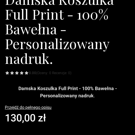
Full Print - 100%
Bawełna -
Personalizowany
nadruk.
0.00
(Oceny: 0 Recenzje: 0)
Damska Koszulka Full Print - 100% Bawełna -
Personalizowany nadruk
.
Przejdź do pełnego opisu
Cena
130,00 zł