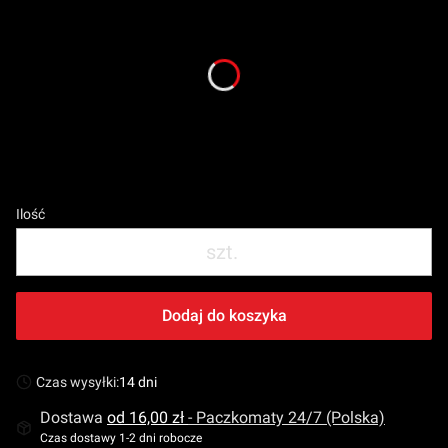
Select product variant:
Poszczególne warianty mogą różnić się ceną
Rozmiar
*
Wybierz
Ilość
szt.
Dodaj do koszyka
Czas wysyłki:
14 dni
Dostawa
od 16,00 zł
- Paczkomaty 24/7 (Polska)
Czas dostawy 1-2 dni robocze