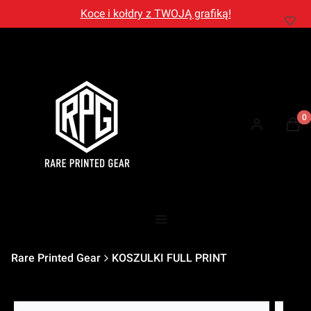
Koce i kołdry z TWOJĄ grafiką!
Prod
Zaloguj się
Kosz
Menu
Rare Printed Gear
KOSZULKI FULL PRINT