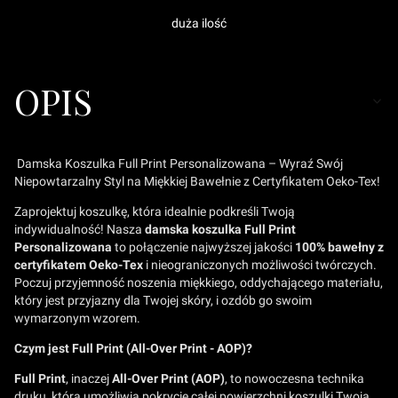
duża ilość
OPIS
Damska Koszulka Full Print Personalizowana – Wyraź Swój
Niepowtarzalny Styl na Miękkiej Bawełnie z Certyfikatem Oeko-Tex!
Zaprojektuj koszulkę, która idealnie podkreśli Twoją
indywidualność! Nasza
damska koszulka Full Print
Personalizowana
to połączenie najwyższej jakości
100% bawełny z
certyfikatem Oeko-Tex
i nieograniczonych możliwości twórczych.
Poczuj przyjemność noszenia miękkiego, oddychającego materiału,
który jest przyjazny dla Twojej skóry, i ozdób go swoim
wymarzonym wzorem.
Czym jest Full Print (All-Over Print - AOP)?
Full Print
, inaczej
All-Over Print (AOP)
, to nowoczesna technika
druku, która umożliwia pokrycie całej powierzchni koszulki Twoją