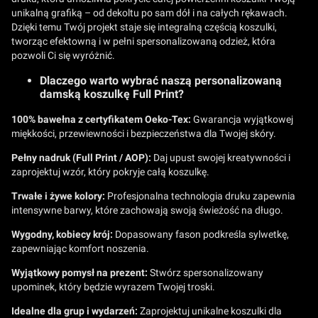
unikalną grafiką – od dekoltu po sam dół i na całych rękawach.
Dzięki temu Twój projekt staje się integralną częścią koszulki,
tworząc efektowną i w pełni spersonalizowaną odzież, która
pozwoli Ci się wyróżnić.
Dlaczego warto wybrać naszą personalizowaną
damską koszulkę Full Print?
100% bawełna z certyfikatem Oeko-Tex:
Gwarancja wyjątkowej
miękkości, przewiewności i bezpieczeństwa dla Twojej skóry.
Pełny nadruk (Full Print / AOP):
Daj upust swojej kreatywności i
zaprojektuj wzór, który pokryje całą koszulkę.
Trwałe i żywe kolory:
Profesjonalna technologia druku zapewnia
intensywne barwy, które zachowają swoją świeżość na długo.
Wygodny, kobiecy krój:
Dopasowany fason podkreśla sylwetkę,
zapewniając komfort noszenia.
Wyjątkowy pomysł na prezent:
Stwórz spersonalizowany
upominek, który będzie wyrazem Twojej troski.
Idealne dla grup i wydarzeń:
Zaprojektuj unikalne koszulki dla