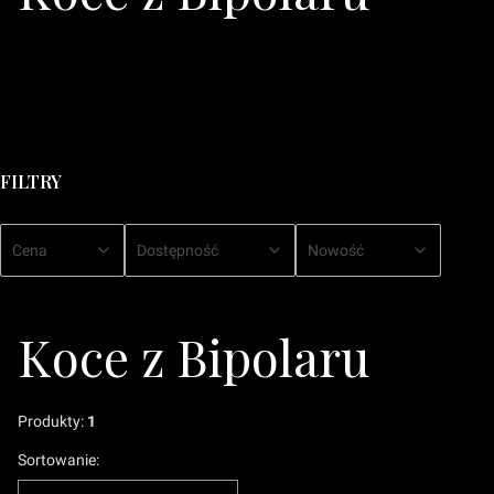
FILTRY
Cena
Dostępność
Nowość
Koniec filtrów
Koce z Bipolaru
Produkty:
1
Lista produktów
Sortowanie: