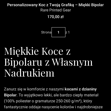
Personalizowany Koc z Twoją Grafiką – Miękki Bipolar
Rare Printed Gear
Cena
170,00 zł
Strona
z 1
Miękkie Koce z
Bipolaru z Własnym
Nadrukiem
Zanurz się w komforcie z naszymi
kocami z dzianiny
Bipolar
. To wyjątkowo lekki, ale bardzo ciepły materiał
(100% poliester o gramaturze 250-260 g/m²), który
fantastycznie oddaje nasycenie kolorów i najdrobniejsze