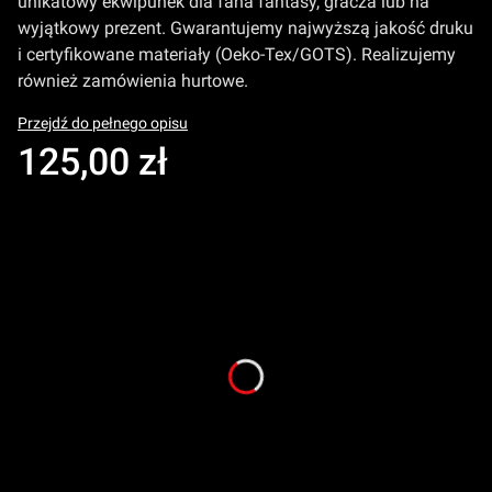
unikatowy ekwipunek dla fana fantasy, gracza lub na
wyjątkowy prezent. Gwarantujemy najwyższą jakość druku
i certyfikowane materiały (Oeko-Tex/GOTS). Realizujemy
również zamówienia hurtowe.
Przejdź do pełnego opisu
Cena
125,00 zł
Select product variant:
Poszczególne warianty mogą różnić się ceną
Rodzaj Tkaniny
*
Wybierz
Wymiary Druku
*
Wybierz