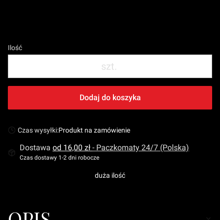
Dodatkowe obszycie - Tunel
(+20,00 zł)
Opcjonalne
Ilość
szt.
Dodaj do koszyka
Czas wysyłki:
Produkt na zamówienie
Dostawa
od 16,00 zł
- Paczkomaty 24/7 (Polska)
Czas dostawy 1-2 dni robocze
duża ilość
OPIS