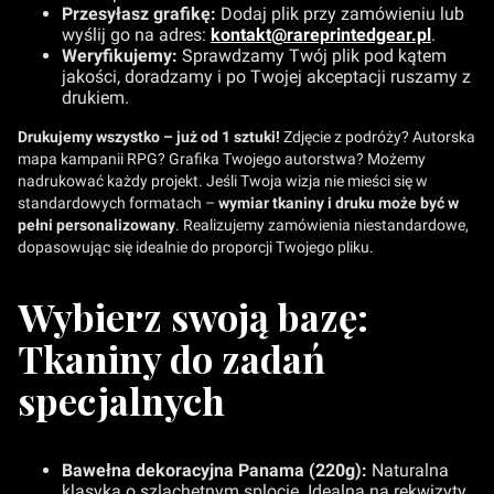
Przesyłasz grafikę:
Dodaj plik przy zamówieniu lub
wyślij go na adres:
kontakt@rareprintedgear.pl
.
Weryfikujemy:
Sprawdzamy Twój plik pod kątem
jakości, doradzamy i po Twojej akceptacji ruszamy z
drukiem.
Drukujemy wszystko – już od 1 sztuki!
Zdjęcie z podróży? Autorska
mapa kampanii RPG? Grafika Twojego autorstwa? Możemy
nadrukować każdy projekt. Jeśli Twoja wizja nie mieści się w
standardowych formatach –
wymiar tkaniny i druku może być w
pełni personalizowany
. Realizujemy zamówienia niestandardowe,
dopasowując się idealnie do proporcji Twojego pliku.
Wybierz swoją bazę:
Tkaniny do zadań
specjalnych
Bawełna dekoracyjna Panama (220g):
Naturalna
klasyka o szlachetnym splocie. Idealna na rekwizyty