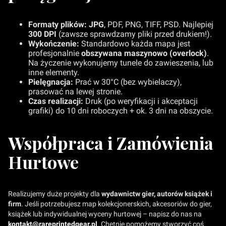
Formaty plików:
JPG
, PDF, PNG, TIFF, PSD. Najlepiej
300 DPI
(zawsze sprawdzamy pliki przed drukiem!).
Wykończenie:
Standardowo każda mapa jest
profesjonalnie
obszywana maszynowo (overlock)
.
Na życzenie wykonujemy tunele do zawieszenia, lub
inne elementy.
Pielęgnacja:
Prać w 30°C (bez wybielaczy),
prasować na lewej stronie.
Czas realizacji:
Druk (po weryfikacji i akceptacji
grafiki) do 10 dni roboczych + ok. 3 dni na obszycie.
Współpraca i Zamówienia
Hurtowe
Realizujemy duże projekty dla
wydawnictw gier, autorów książek i
firm
. Jeśli potrzebujesz map kolekcjonerskich, akcesoriów do gier,
książek lub indywidualnej wyceny hurtowej – napisz do nas na
kontakt@rareprintedgear.pl
. Chętnie pomożemy stworzyć coś