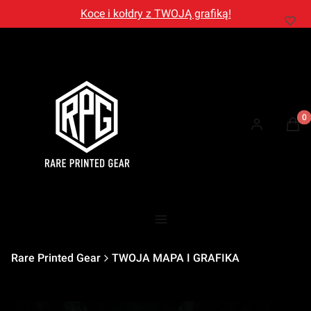
Koce i kołdry z TWOJĄ grafiką!
Prod
Zaloguj się
Kosz
Menu
Rare Printed Gear
TWOJA MAPA I GRAFIKA