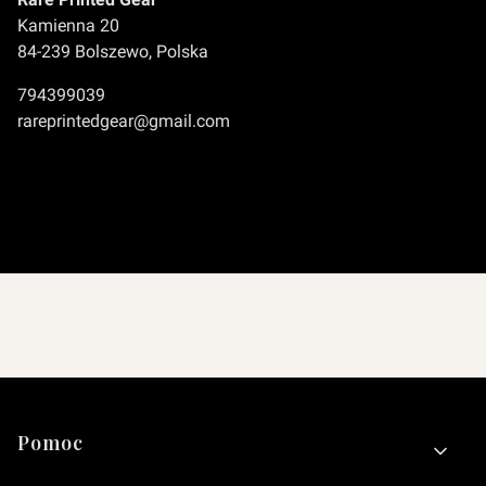
Kamienna 20
84-239 Bolszewo, Polska
794399039
rareprintedgear@gmail.com
Linki w stopce
Pomoc