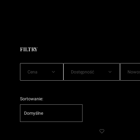
FILTRY
Cena
Dostępność
Nowo
Koniec filtrów
Lista produktów
Sortowanie:
Domyślne