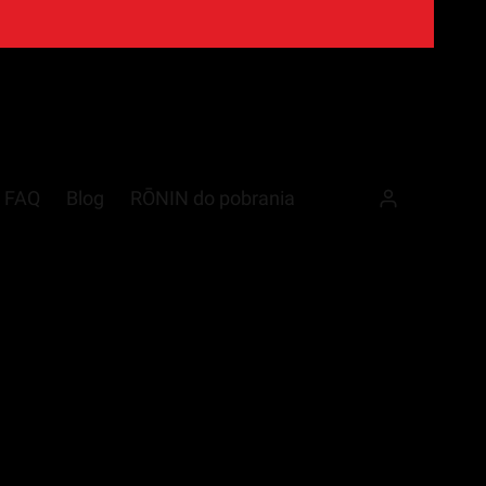
/ FAQ
Blog
RŌNIN do pobrania
Zaloguj się
zczegóły