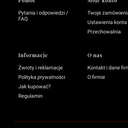
Linki w stopce
Pomoc
Moje konto
Pytania i odpowiedzi /
Twoje zamówieni
FAQ
Ustawienia konta
Przechowalnia
Informacje
O nas
Zwroty i reklamacje
Kontakt i dane fi
Polityka prywatności
O firmie
Jak kupować?
Regulamin