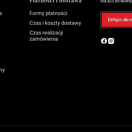
Płatności i dostawa
DOŁĄCZ DO NEWS
a
Formy płatności
Twój adres
Dołącz do 
Czas i koszty dostawy
Czas realizacji
zamówienia
rmy