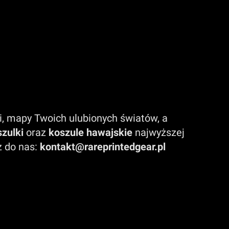
ki, mapy Twoich ulubionych światów, a
zulki
oraz
koszule hawajskie
najwyższej
z do nas:
kontakt@rareprintedgear.pl